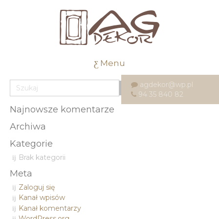
Menu
agdekor@wp.pl
94 35 840 82
Najnowsze komentarze
Archiwa
Kategorie
Brak kategorii
Meta
Zaloguj się
Kanał wpisów
Kanał komentarzy
WordPress.org