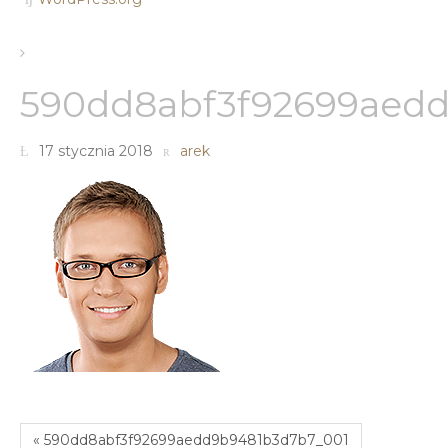
590dd8abf3f92699aed
17 stycznia 2018
arek
« 590dd8abf3f92699aedd9b9481b3d7b7_001