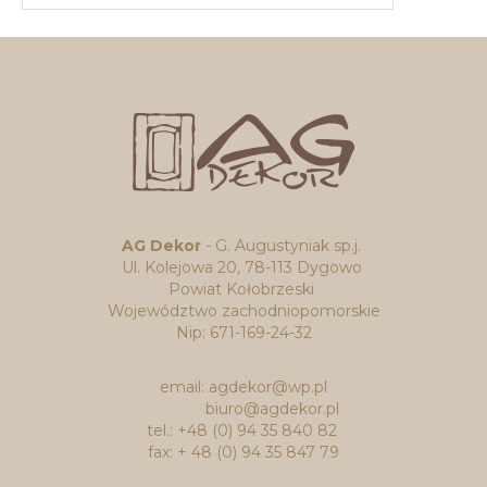
AG Dekor
- G. Augustyniak sp.j.
Ul. Kolejowa 20, 78-113 Dygowo
Powiat Kołobrzeski
Województwo zachodniopomorskie
Nip: 671-169-24-32
email: agdekor@wp.pl
biuro@agdekor.pl
tel.: +48 (0) 94 35 840 82
fax: + 48 (0) 94 35 847 79