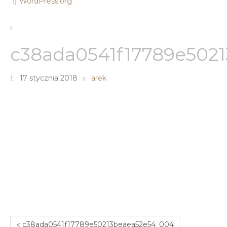
WordPress.org
c38ada0541f17789e502
17 stycznia 2018
arek
« c38ada0541f17789e50213beaea52e54_004