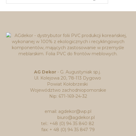
AG Dekor
- G. Augustyniak sp.j.
Ul. Kolejowa 20, 78-113 Dygowo
Powiat Kołobrzeski
Województwo zachodniopomorskie
Nip: 671-169-24-32
email: agdekor@wp.pl
biuro@agdekor.pl
tel.: +48 (0) 94 35 840 82
fax: + 48 (0) 94 35 847 79