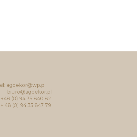
il: agdekor@wp.pl
uro@agdekor.pl
.: +48 (0) 94 35 840 82
: + 48 (0) 94 35 847 79