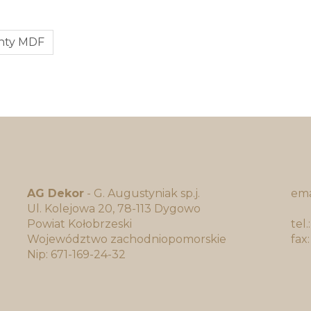
onty MDF
AG Dekor
- G. Augustyniak sp.j.
ema
Ul. Kolejowa 20, 78-113 Dygowo
bi
Powiat Kołobrzeski
tel
Województwo zachodniopomorskie
fax
Nip: 671-169-24-32