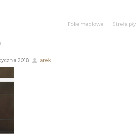
Folie meblowe
Strefa pły
9
stycznia 2018
arek