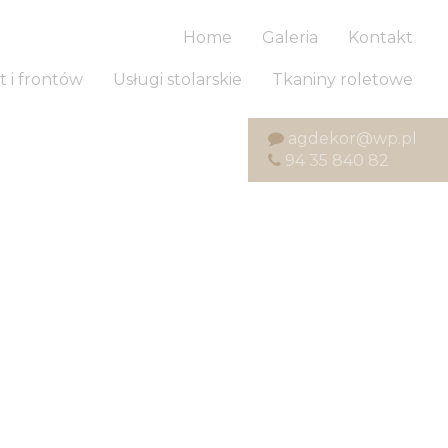
Home
Galeria
Kontakt
t i frontów
Usługi stolarskie
Tkaniny roletowe
agdekor@wp.pl
94 35 840 82