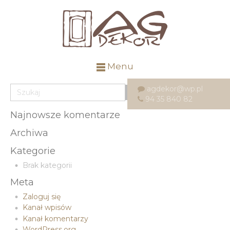
Menu
agdekor@wp.pl
94 35 840 82
Najnowsze komentarze
Archiwa
Kategorie
Brak kategorii
Meta
Zaloguj się
Kanał wpisów
Kanał komentarzy
WordPress.org