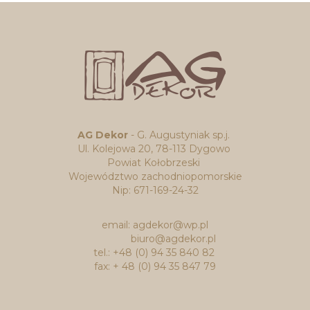
AG Dekor
- G. Augustyniak sp.j.
Ul. Kolejowa 20, 78-113 Dygowo
Powiat Kołobrzeski
Województwo zachodniopomorskie
Nip: 671-169-24-32
email: agdekor@wp.pl
biuro@agdekor.pl
tel.: +48 (0) 94 35 840 82
fax: + 48 (0) 94 35 847 79