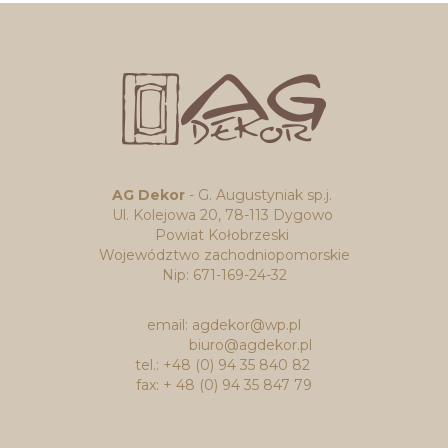
AG Dekor
- G. Augustyniak sp.j.
Ul. Kolejowa 20, 78-113 Dygowo
Powiat Kołobrzeski
Województwo zachodniopomorskie
Nip: 671-169-24-32
email: agdekor@wp.pl
biuro@agdekor.pl
tel.: +48 (0) 94 35 840 82
fax: + 48 (0) 94 35 847 79