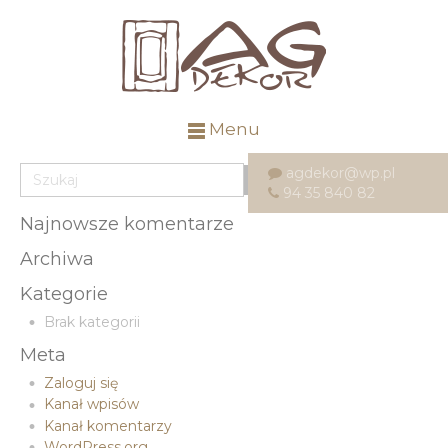
Menu
agdekor@wp.pl
94 35 840 82
Najnowsze komentarze
Archiwa
Kategorie
Brak kategorii
Meta
Zaloguj się
Kanał wpisów
Kanał komentarzy
WordPress.org