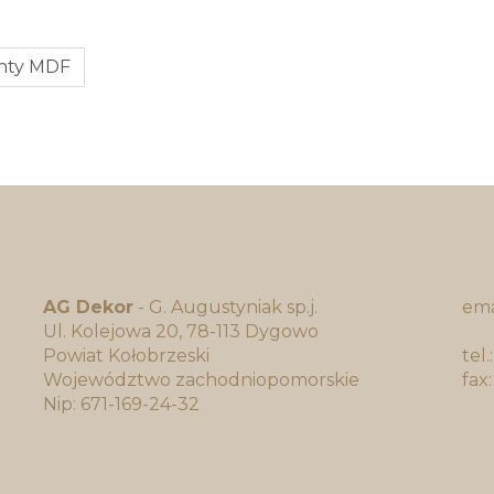
onty MDF
AG Dekor
- G. Augustyniak sp.j.
ema
Ul. Kolejowa 20, 78-113 Dygowo
bi
Powiat Kołobrzeski
tel
Województwo zachodniopomorskie
fax
Nip: 671-169-24-32