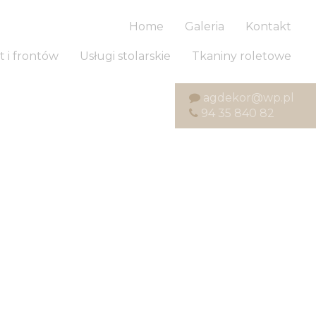
Home
Galeria
Kontakt
t i frontów
Usługi stolarskie
Tkaniny roletowe
agdekor@wp.pl
94 35 840 82