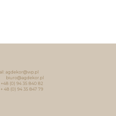
il: agdekor@wp.pl
uro@agdekor.pl
.: +48 (0) 94 35 840 82
: + 48 (0) 94 35 847 79