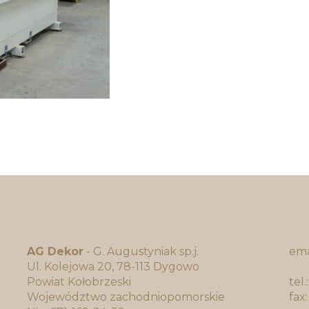
AG Dekor
- G. Augustyniak sp.j.
ema
Ul. Kolejowa 20, 78-113 Dygowo
bi
Powiat Kołobrzeski
tel
Województwo zachodniopomorskie
fax