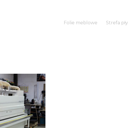
Folie meblowe
Strefa pły