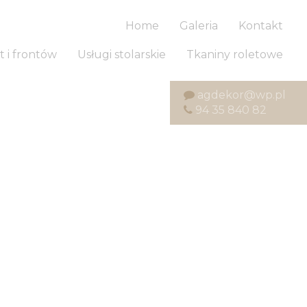
Home
Galeria
Kontakt
t i frontów
Usługi stolarskie
Tkaniny roletowe
agdekor@wp.pl
94 35 840 82