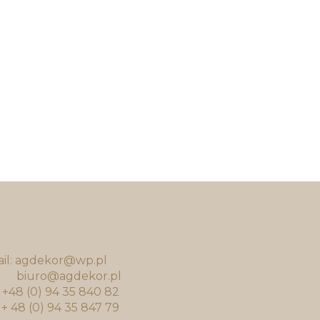
il: agdekor@wp.pl
uro@agdekor.pl
.: +48 (0) 94 35 840 82
: + 48 (0) 94 35 847 79