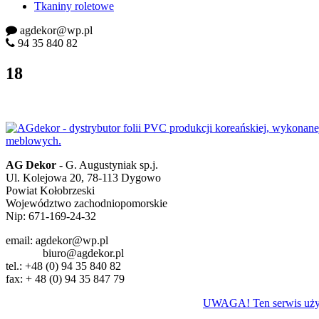
Tkaniny roletowe
agdekor@wp.pl
94 35 840 82
18
AG Dekor
- G. Augustyniak sp.j.
Ul. Kolejowa 20, 78-113 Dygowo
Powiat Kołobrzeski
Województwo zachodniopomorskie
Nip: 671-169-24-32
email: agdekor@wp.pl
biuro@agdekor.pl
tel.: +48 (0) 94 35 840 82
fax: + 48 (0) 94 35 847 79
UWAGA! Ten serwis używa 