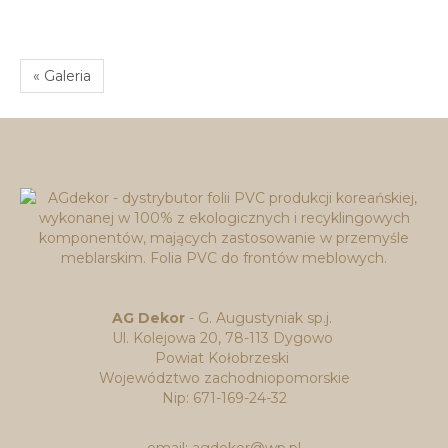
« Galeria
AG Dekor
- G. Augustyniak sp.j.
Ul. Kolejowa 20, 78-113 Dygowo
Powiat Kołobrzeski
Województwo zachodniopomorskie
Nip: 671-169-24-32
email: agdekor@wp.pl