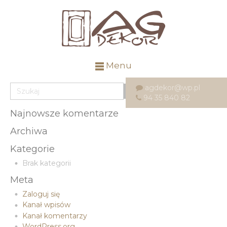
Menu
agdekor@wp.pl
94 35 840 82
Najnowsze komentarze
Archiwa
Kategorie
Brak kategorii
Meta
Zaloguj się
Kanał wpisów
Kanał komentarzy
WordPress.org