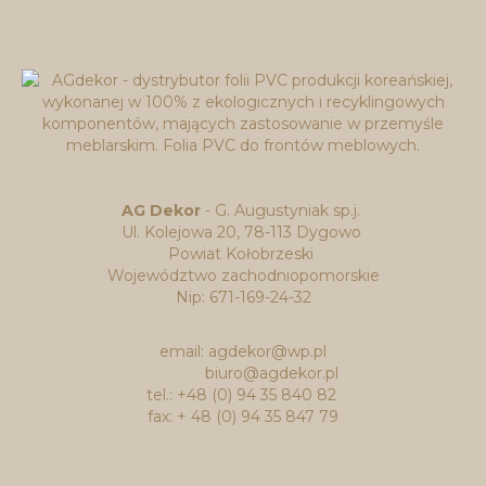
AG Dekor
- G. Augustyniak sp.j.
Ul. Kolejowa 20, 78-113 Dygowo
Powiat Kołobrzeski
Województwo zachodniopomorskie
Nip: 671-169-24-32
email: agdekor@wp.pl
biuro@agdekor.pl
tel.: +48 (0) 94 35 840 82
fax: + 48 (0) 94 35 847 79