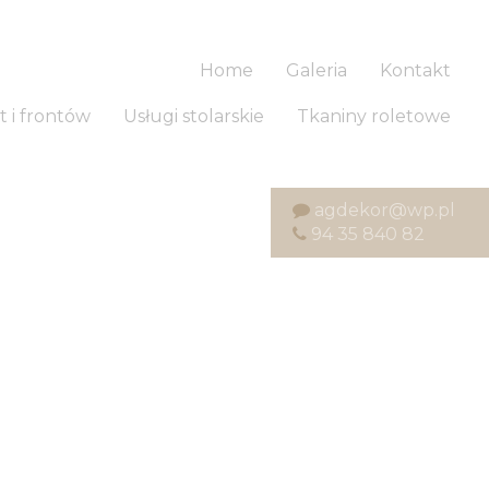
Home
Galeria
Kontakt
t i frontów
Usługi stolarskie
Tkaniny roletowe
agdekor@wp.pl
94 35 840 82