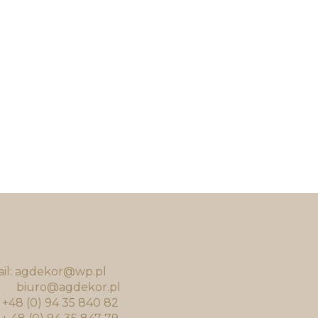
il: agdekor@wp.pl
uro@agdekor.pl
.: +48 (0) 94 35 840 82