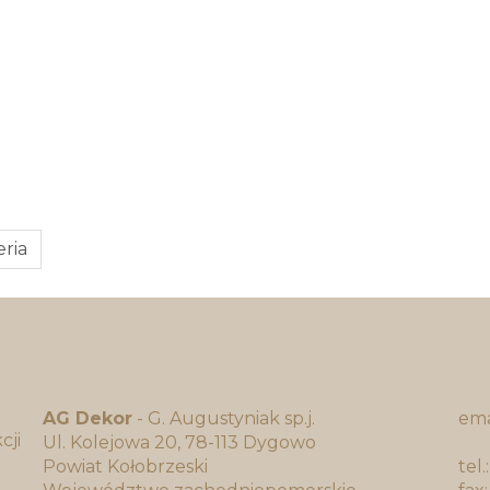
eria
AG Dekor
- G. Augustyniak sp.j.
ema
Ul. Kolejowa 20, 78-113 Dygowo
bi
Powiat Kołobrzeski
tel