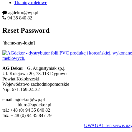
Tkaniny roletowe
agdekor@wp.pl
94 35 840 82
Reset Password
[theme-my-login]
AG Dekor
- G. Augustyniak sp.j.
Ul. Kolejowa 20, 78-113 Dygowo
Powiat Kołobrzeski
Województwo zachodniopomorskie
Nip: 671-169-24-32
email: agdekor@wp.pl
biuro@agdekor.pl
tel.: +48 (0) 94 35 840 82
fax: + 48 (0) 94 35 847 79
UWAGA! Ten serwis używa 