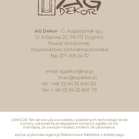
AG Dekor
- G. Augustyniak sp.j.
Ul. Kolejowa 20, 78-113 Dygowo
Powiat Kołobrzeski
Województwo zachodniopomorskie
Nip: 671-169-24-32
email: agdekor@wp.pl
biuro@agdekor.pl
tel.: +48 (0) 94 35 840 82
fax: + 48 (0) 94 35 847 79
UWAGA! Ten serwis używa cookies i podobnych technologii (brak
zmiany ustawienia przeglądarki oznacza zgodę na to).
Pamiętaj, że zawsze możesz zmienić te ustawienia.
portal wykonała Agencja Reklamowa WebNext z Kołobrzegu