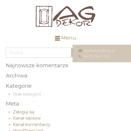
Menu
agdekor@wp.pl
94 35 840 82
Najnowsze komentarze
Archiwa
Kategorie
Brak kategorii
Meta
Zaloguj się
Kanał wpisów
Kanał komentarzy
WordPress.org