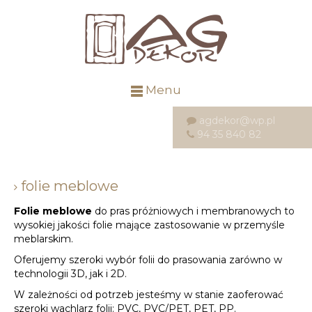
Menu
agdekor@wp.pl
94 35 840 82
folie meblowe
Folie meblowe
do pras próżniowych i membranowych to
wysokiej jakości folie mające zastosowanie w przemyśle
meblarskim.
Oferujemy szeroki wybór folii do prasowania zarówno w
technologii 3D, jak i 2D.
W zależności od potrzeb jesteśmy w stanie zaoferować
szeroki wachlarz folii: PVC, PVC/PET, PET, PP.